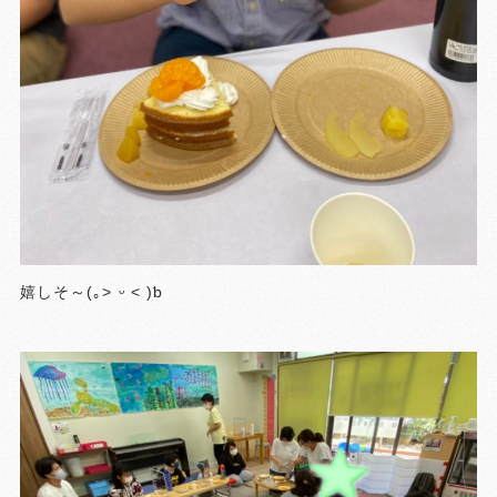
嬉しそ～(｡˃ ᵕ ˂ )ƅ