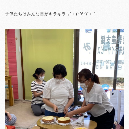
子供たちはみんな目がキラキラ.｡ﾟ+.(･∀･)ﾟ+.ﾟ