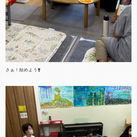
さぁ！始めよう❣️