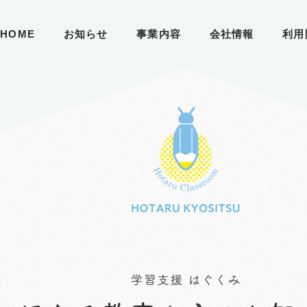
HOME
お知らせ
事業内容
会社情報
利用
イサービス
イサービス
松原 ほたる教室
居宅介護・訪問介護
居宅介護・訪問介護
育み
こころのはね