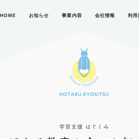
HOME
お知らせ
事業内容
会社情報
利用
イサービス
イサービス
松原 ほたる教室
居宅介護・訪問介護
居宅介護・訪問介護
育み
こころのはね